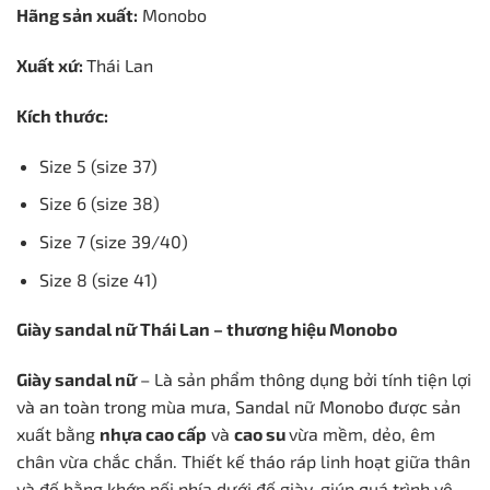
Hãng sản xuất:
Monobo
Xuất xứ:
Thái Lan
Kích thước:
Size 5 (size 37)
Size 6 (size 38)
Size 7 (size 39/40)
Size 8 (size 41)
Giày sandal nữ Thái Lan – thương hiệu Monobo
Giày sandal nữ
– Là sản phẩm thông dụng bởi tính tiện lợi
và an toàn trong mùa mưa, Sandal nữ Monobo được sản
xuất bằng
nhựa cao cấp
và
cao su
vừa
mềm, dẻo, êm
chân vừa chắc chắn. Thiết kế tháo ráp linh hoạt giữa thân
và đế bằng khớp nối phía dưới đế giày, giúp quá trình vệ