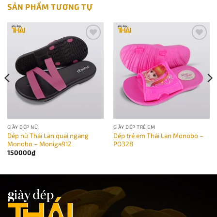
SẢN PHẨM TƯƠNG TỰ
Add to
Add to
wishlist
wishlist
GIẦY DÉP NỮ
GIẦY DÉP TRẺ EM
Dép nữ Thái Lan quai ngang
Dép trẻ em Thái Lan Monobo –
Monobo – Moniga912
PO328
150000
₫