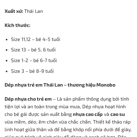
Xuất xứ:
Thái Lan
Kích thước:
Size 11,12 – bé 4-5 tuổi
Size 13 – bé 5, 6 tuổi
Size 1-2 – bé 6-7 tuổi
Size 3 – bé 8-9 tuổi
Dép nhựa trẻ em Thái Lan – thương hiệu Monobo
Dép nhựa cho trẻ em
– Là sản phẩm thông dụng bởi tính
tiện lợi và an toàn trong mùa mưa, Dép nhựa hoạt hình
cho bé gái được sản xuất bằng
nhựa cao cấp
và
cao su
vừa
mềm, dẻo, êm chân vừa chắc chắn. Thiết kế tháo ráp
linh hoạt giữa thân và đế bằng khớp nối phía dưới đế giày,
giúp quá trình vệ sinh giày dễ dàng và sạch sẽ hơn.
Đặc