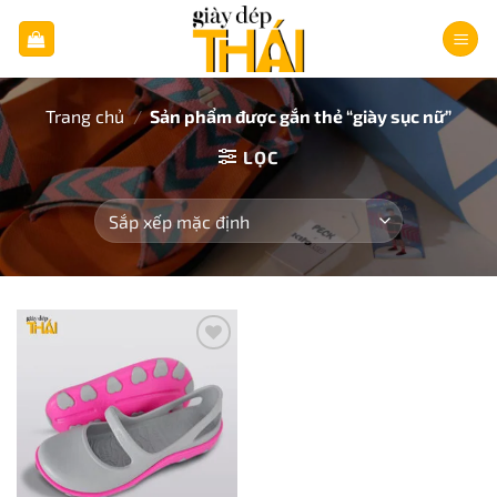
Bỏ
qua
nội
dung
Trang chủ
/
Sản phẩm được gắn thẻ “giày sục nữ”
LỌC
Add to
wishlist