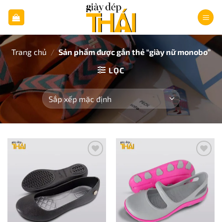
Bỏ
qua
nội
dung
Trang chủ
/
Sản phẩm được gắn thẻ “giày nữ monobo”
LỌC
Add to
Add to
wishlist
wishlist