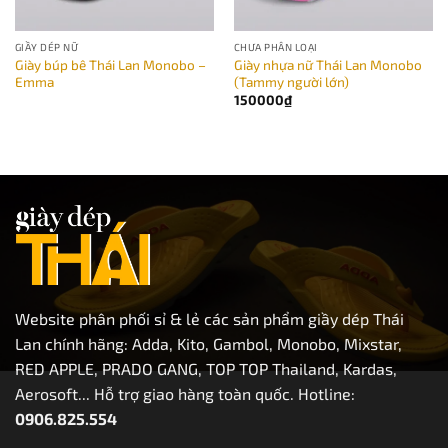
GIẦY DÉP NỮ
CHƯA PHÂN LOẠI
Giày búp bê Thái Lan Monobo –
Giày nhựa nữ Thái Lan Monobo
Emma
(Tammy người lớn)
150000
₫
Website phân phối sỉ & lẻ các sản phẩm giầy dép Thái
Lan chính hãng: Adda, Kito, Gambol, Monobo, Mixstar,
RED APPLE, PRADO GANG, TOP TOP Thailand, Kardas,
Aerosoft... Hỗ trợ giao hàng toàn quốc. Hotline:
0906.825.554